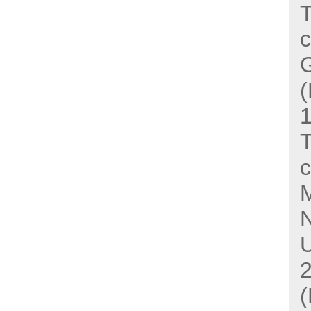
T
c
G
(
T
c
M
(