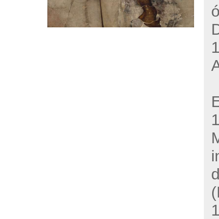
ó
1
E
M
i