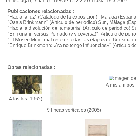
en Málaga (España) - Desde 15.2.2007 Hasta 18.3.2007
Publicaciones relacionadas :
"Hacia la luz"
(Catálogo de la exposición) , Málaga (España
"Oasis Brinkmann"
(Artículo de periódico) Sur , Málaga (Es
"Hacia la disolución de la materia"
(Artículo de periódico) 
"Brinkmann versus Peinado (y viceversa)"
(Artículo de per
"El Museo Municipal recorre todas las etapas de Brinkmann
"Enrique Brinkmann: «Ya no tengo influencias»"
(Artículo d
Obras relacionadas :
A mis amigos
4 fósiles
(1962)
9 líneas verticales
(2005)