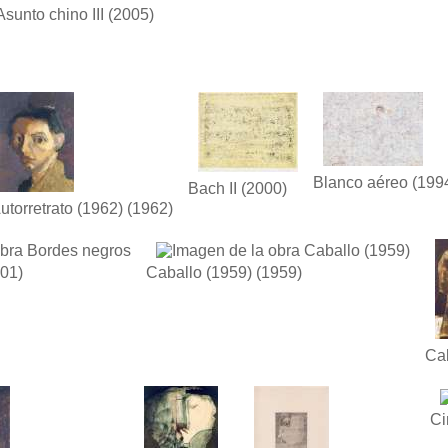
Asunto chino III
(2005)
Blanco aéreo
(199
Bach II
(2000)
utorretrato (1962)
(1962)
01)
Caballo (1959)
(1959)
Ca
Ci