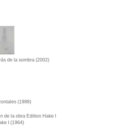
rás de la sombra
(2002)
zontales
(1988)
ake I
(1964)