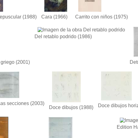
repuscular
(1988)
Cara
(1966)
Carrito con niños
(1975)
Del retablo podrido
(1986)
griego
(2001)
Det
sas secciones
(2003)
Doce dibujos hori
Doce dibujos
(1988)
Edition H