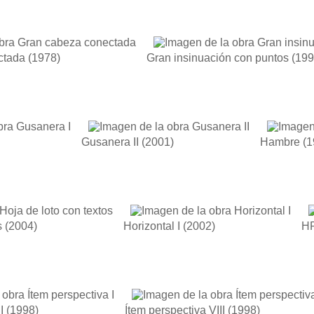
ctada
(1978)
Gran insinuación con puntos
(199
Gusanera II
(2001)
Hambre
(1
s
(2004)
Horizontal I
(2002)
HP
I
(1998)
Ítem perspectiva VIII
(1998)