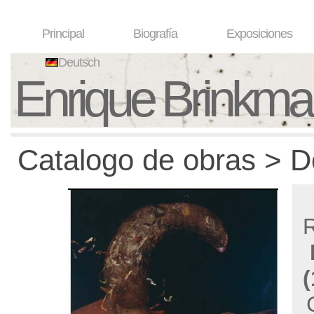
Principal
Biografía
Exposiciones
Deutsch
Enrique Brinkm
Catalogo de obras > D
R
(