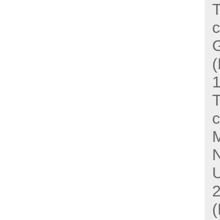
T
c
G
(
T
c
M
(