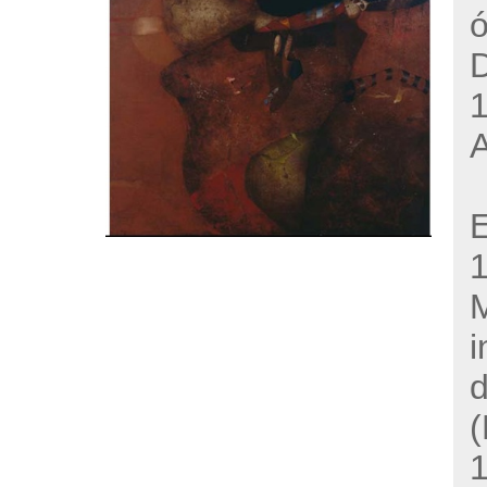
ó
1
E
M
i