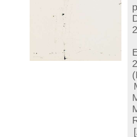
2
E
(
R