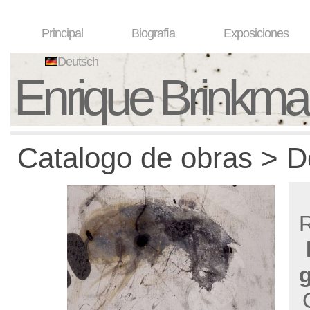
Principal
Biografía
Exposiciones
Deutsch
Enrique Brinkm
Catalogo de obras > D
R
g