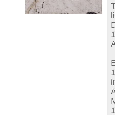
T
l
1
E
i