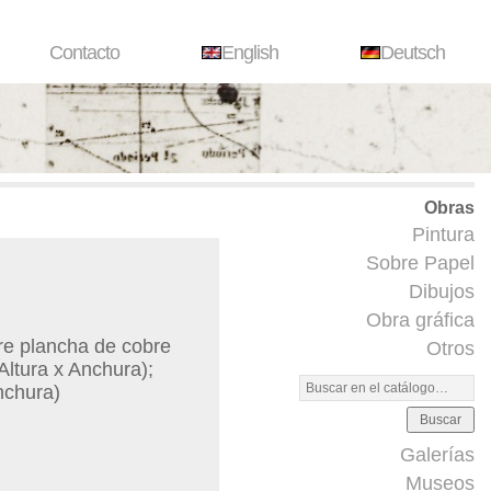
Contacto
English
Deutsch
Obras
Pintura
Sobre Papel
Dibujos
Obra gráfica
re plancha de cobre
Otros
ltura x Anchura);
nchura)
Buscar
Galerías
Museos