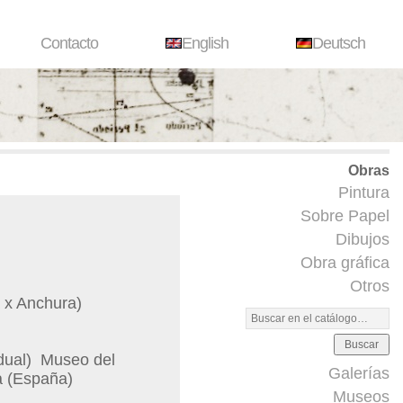
Contacto
English
Deutsch
Obras
Pintura
Sobre Papel
Dibujos
Obra gráfica
Otros
 x Anchura)
Buscar
idual)
Museo del
Galerías
a (España)
Museos