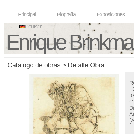
Principal
Biografía
Exposiciones
Deutsch
Enrique Brinkm
Catalogo de obras > Detalle Obra
R
G
G
D
A
(