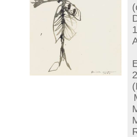
(
1
E
(
R