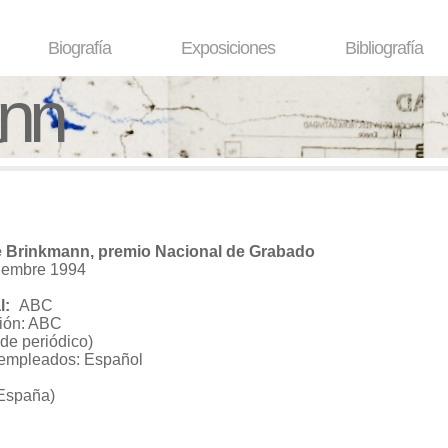
Biografía
Exposiciones
Bibliografía
ann
e Brinkmann, premio Nacional de Grabado
iembre 1994
al:
ABC
ión: ABC
 de periódico)
 empleados: Español
(España)