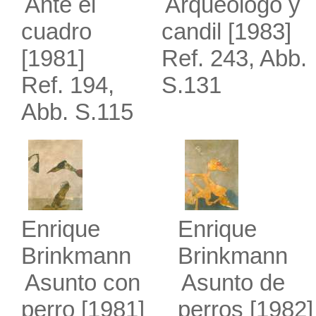
Ante el
Arqueólogo y
cuadro
candil
[1983]
[1981]
Ref. 243, Abb.
Ref. 194,
S.131
Abb. S.115
Enrique
Enrique
Brinkmann
Brinkmann
Asunto con
Asunto de
perro
[1981]
perros
[1982]