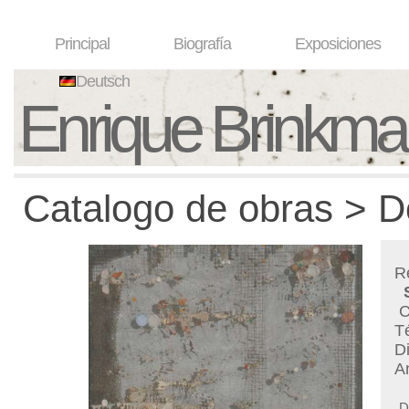
Principal
Biografía
Exposiciones
Deutsch
Enrique Brinkm
Catalogo de obras > D
R
C
T
D
A
D