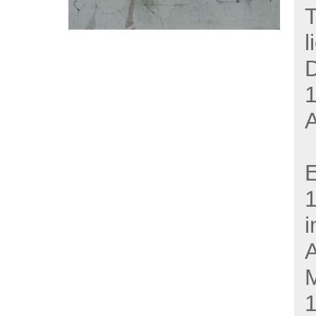
T
l
1
E
i