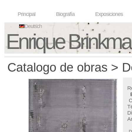
Principal
Biografía
Exposiciones
Deutsch
Enrique Brinkm
Catalogo de obras > D
R
C
T
D
A
D