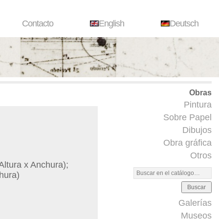
Contacto
English
Deutsch
Obras
Pintura
Sobre Papel
Dibujos
Obra gráfica
Otros
ltura x Anchura);
hura)
Buscar
Galerías
Museos