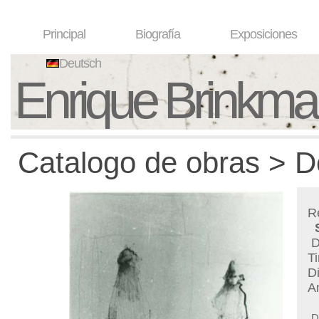
Principal
Biografía
Exposiciones
Deutsch
Enrique Brinkm
Catalogo de obras > D
R
D
T
D
A
D