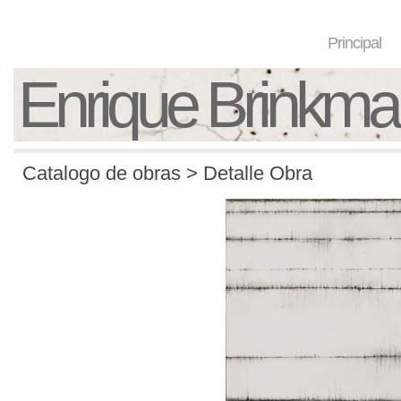
Principal
Enrique Brinkm
Catalogo de obras > Detalle Obra