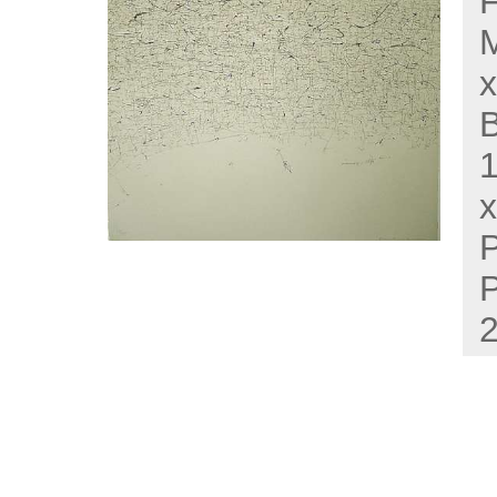
F
M
x
B
x
P
P
2