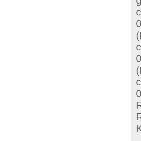
c
(
c
(
c
R
R
K