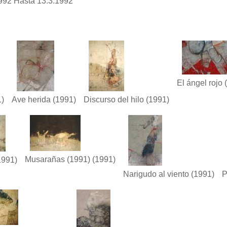
992 Hasta 13.3.1992
El ángel rojo
(
)
Ave herida
(1991)
Discurso del hilo
(1991)
Musarañas (1991)
(1991)
1991)
Narigudo al viento
(1991)
P