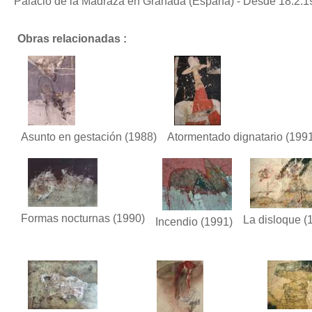
Palacio de la Madraza en Granada (España) - Desde 18.2.1
Obras relacionadas :
Asunto en gestación
(1988)
Atormentado dignatario
(1991
Formas nocturnas
(1990)
La disloque
(
Incendio
(1991)