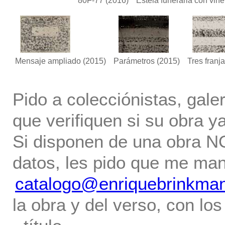
80F-77
(2016)
Estela funeraria con viñe
Mensaje ampliado
(2015)
Parámetros
(2015)
Tres franj
Pido a colecciónistas, gale
que verifiquen si su obra ya
Si disponen de una obra NO 
datos, les pido que me ma
catalogo@enriquebrinkma
la obra y del verso, con los