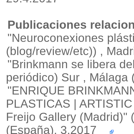
Publicaciones relacio
"Neuroconexiones plást
(blog/review/etc)) , Ma
"Brinkmann se libera de
periódico) Sur , Málag
"ENRIQUE BRINKMAN
PLASTICAS | ARTIST
Freijo Gallery (Madrid)"
(
(España), 3.2017