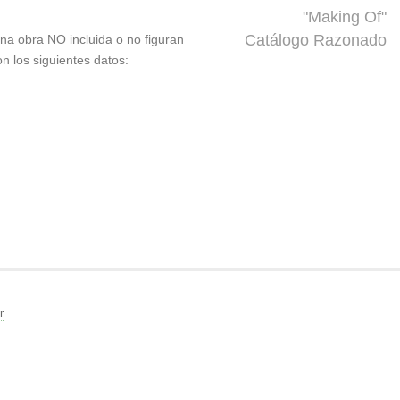
"Making Of"
Catálogo Razonado
 una obra NO incluida o no figuran
on los siguientes datos:
r