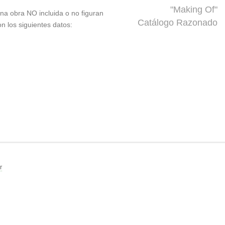
"Making Of"
 una obra NO incluida o no figuran
Catálogo Razonado
on los siguientes datos:
r