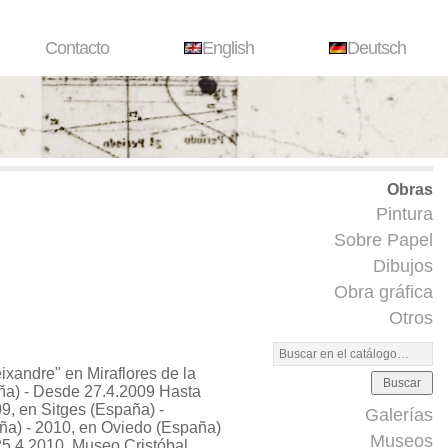
Contacto
English
Deutsch
Obras
Pintura
Sobre Papel
Dibujos
Obra gráfica
Otros
eixandre"
en Miraflores de la
Buscar
aña) - Desde 27.4.2009 Hasta
9, en Sitges (España) -
Galerías
ña) - 2010, en Oviedo (España)
Museos
5.4.2010, Museo Cristóbal