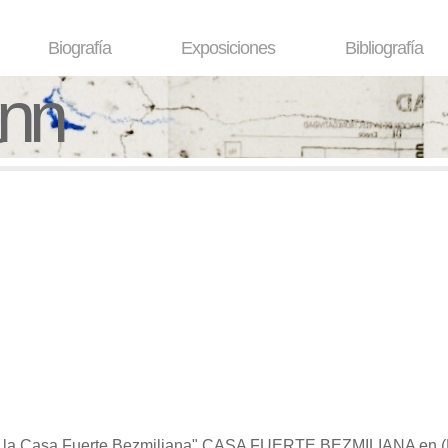
Biografía
Exposiciones
Bibliografía
ann
e la Casa Fuerte Bezmiliana"
CASA FUERTE BEZMILIANA en (Es