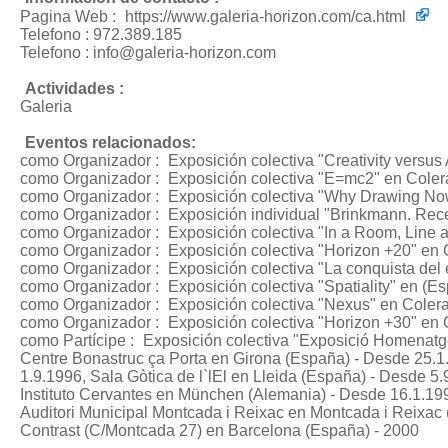
Pagina Web :
https://www.galeria-horizon.com/ca.html
Telefono : 972.389.185
Telefono : info@galeria-horizon.com
Actividades :
Galeria
Eventos relacionados:
como Organizador :
Exposición colectiva "Creativity versus 
como Organizador :
Exposición colectiva "E=mc2"
en Coler
como Organizador :
Exposición colectiva "Why Drawing No
como Organizador :
Exposición individual "Brinkmann. Rec
como Organizador :
Exposición colectiva "In a Room, Line 
como Organizador :
Exposición colectiva "Horizon +20"
en C
como Organizador :
Exposición colectiva "La conquista del
como Organizador :
Exposición colectiva "Spatiality"
en (Es
como Organizador :
Exposición colectiva "Nexus"
en Colera
como Organizador :
Exposición colectiva "Horizon +30"
en C
como Partícipe :
Exposición colectiva "Exposició Homenatge
Centre Bonastruc ça Porta en Girona (España) - Desde 25.1
1.9.1996, Sala Gòtica de l`lEl en Lleida (España) - Desde 
Instituto Cervantes en München (Alemania) - Desde 16.1.199
Auditori Municipal Montcada i Reixac en Montcada i Reixac (
Contrast (C/Montcada 27) en Barcelona (España) - 2000