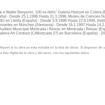
 a Walter Benjamin. 100 ex-libris"
Galeria Horizon en Colera (
aña) - Desde 25.1.1996 Hasta 31.3.1996, Museu de Ciéncies Na
`lEl en Lleida (España) - Desde 5.9.1996 Hasta 22.9.1996, Inst
Cervantes en München (Alemania) - Desde 16.1.1997 Hasta 14.2.
 Auditori Municipal Montcada i Reixac en Montcada i Reixac (E
 Galeria Art Contrast (C/Montcada 27) en Barcelona (España) - 2
ifiquen si su obra ya esta incluida en la lista de obras. Si disponen de
foto digital de la obra y del verso, con los siguientes datos: