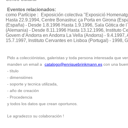
Eventos relacionados:
como Partícipe :
Exposición colectiva "Exposició Homenatge
Hasta 22.9.1994, Centre Bonastruc ça Porta en Girona (Esp
(España) - Desde 1.8.1996 Hasta 1.9.1996, Sala Gòtica de l
(Alemania) - Desde 8.11.1996 Hasta 13.12.1996, Instituto 
Govern d’Andorra en Andorra La Vella (Andorra) - 9.4.1997,
15.7.1997, Instituto Cervantes en Lisboa (Portugal) - 1998,
Pido a colecciónistas, galeristas y toda persona interesada que ver
manden un email a
catalogo@enriquebrinkmann.es
con una buena 
- título
- dimensiónes
- soporte y tecnica utilizada,
- año de creación
- Procedencia
y todos los datos que crean oportunos.
Le agradezco su colaboración !