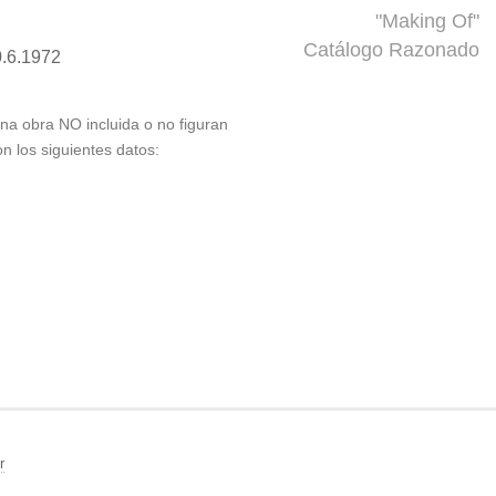
"Making Of"
Catálogo Razonado
0.6.1972
 una obra NO incluida o no figuran
on los siguientes datos:
r